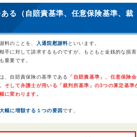
つある（自賠責基準、任意保険基準、裁
謝料のことを、
入通院慰謝料
といいます。
相手に対して請求するものですが、もともと金銭的な損害
も重要です。
は、自賠責保険の基準である
「自賠責基準」、任意保険会
、そして弁護士が用いる
「裁判所基準」
の3つの算定基準
幅に変わります。
大幅に増額する１つの要因
です。