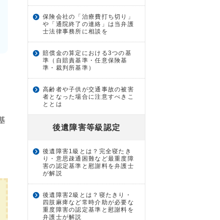
保険会社の「治療費打ち切り」
や「通院終了の連絡」は当弁護
士法律事務所に相談を
賠償金の算定における3つの基
準（自賠責基準・任意保険基
準・裁判所基準）
高齢者や子供が交通事故の被害
者となった場合に注意すべきこ
ととは
基
後遺障害等級認定
で
後遺障害1級とは？完全寝たき
り・意思疎通困難など最重度障
害の認定基準と慰謝料を弁護士
が解説
後遺障害2級とは？寝たきり・
四肢麻痺など常時介助が必要な
重度障害の認定基準と慰謝料を
弁護士が解説