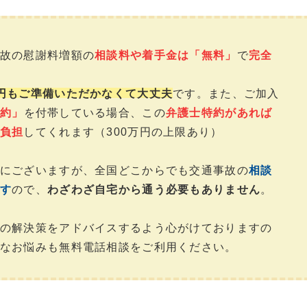
故の慰謝料増額の
相談料や着手金は「無料」
で
完全
円もご準備いただかなくて大丈夫
です。また、ご加入
約」
を付帯している場合、この
弁護士特約があれば
負担
してくれます（300万円の上限あり）
にございますが、全国どこからでも交通事故の
相談
す
ので、
わざわざ自宅から通う必要もありません
。
の解決策をアドバイスするよう心がけておりますの
なお悩みも無料電話相談をご利用ください。